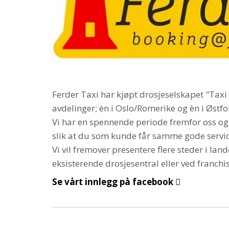
Ferder Taxi har kjøpt drosjeselskapet "Taxi 3
avdelinger; èn i Oslo/Romerike og èn i Østf
Vi har en spennende periode fremfor oss og 
slik at du som kunde får samme gode service
Vi vil fremover presentere flere steder i lan
eksisterende drosjesentral eller ved franchi
Se vårt innlegg på facebook