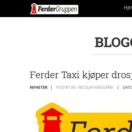
HJ
BLOG
Ferder Taxi kjøper dros
NYHETER
|
POSTET AV : NICOLAY NÆSGÅRD
|
DATO 