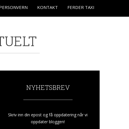
PERSONVERN
KONTAKT
FERDER TAXI
TUELT
NYHETSBREV
Skriv inn din epost og få oppdatering når vi
oppdater bloggen!