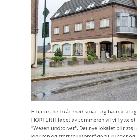
Etter under to år med smart og bærekraftig
HORTEN! I løpet av sommeren vil vi flytte et
"Wesenlundtorvet". Det nye lokalet blir stø
kjøkken og stort fellesområde til kunder og 