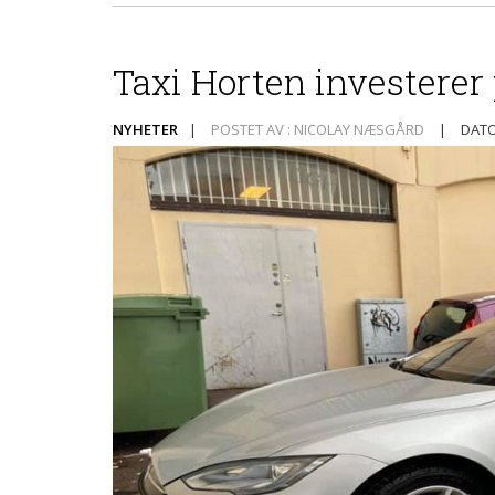
Taxi Horten investerer 
NYHETER
|
POSTET AV : NICOLAY NÆSGÅRD
|
DATO