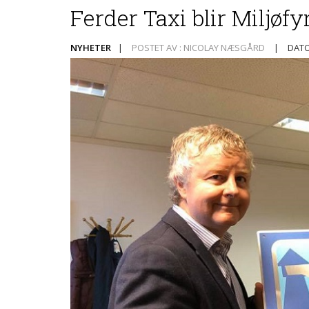
Ferder Taxi blir Miljøfy
NYHETER
|
POSTET AV : NICOLAY NÆSGÅRD
|
DATO 